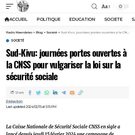
Aa
ACCUEIL
POLITIQUE
EDUCATION
SOCIETE
S
Radio Maendeleo
>
Blog
>
Societé
>
Sud-Kivu: journées portes ouvertes à la CNSS pour vulgariser la loi sur la sécurité sociale
SOCIETÉ
Sud-Kivu: journées portes ouvertes à
la CNSS pour vulgariser la loi sur la
sécurité sociale
Share
Rédaction
Last updated: 2024/02/15 at 5:15 PM
La Caisse Nationale de Sécurité Sociale CNSS en sigle a
lancé depuis jeudi 15 février 2024 une campagne de