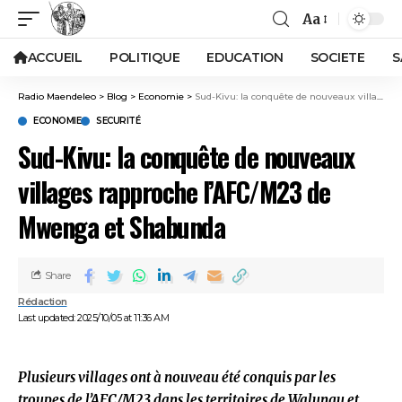
Aa
ACCUEIL
POLITIQUE
EDUCATION
SOCIETE
S
Radio Maendeleo
>
Blog
>
Economie
>
Sud-Kivu: la conquête de nouveaux villages rapproche l’AFC/M23 de Mwenga et Shabunda
ECONOMIE
SECURITÉ
Sud-Kivu: la conquête de nouveaux
villages rapproche l’AFC/M23 de
Mwenga et Shabunda
Share
Rédaction
Last updated: 2025/10/05 at 11:36 AM
Plusieurs villages ont à nouveau été conquis par les
troupes de l’AFC/M23 dans les territoires de Walungu et