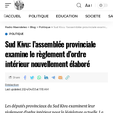
Aa
ACCUEIL
POLITIQUE
EDUCATION
SOCIETE
SA
Radio Maendeleo
>
Blog
>
Politique
>
Sud Kivu: l’assemblée provinciale examine le règlement d’ordre intérieur nouvellement élaboré
POLITIQUE
Sud Kivu: l’assemblée provinciale
examine le règlement d’ordre
intérieur nouvellement élaboré
Share
Rédaction
Last updated: 2024/04/03 at 11:10 AM
Les députés provinciaux du Sud Kivu examinent leur
règlement d’ordre intérieur pour la législature actuelle. La