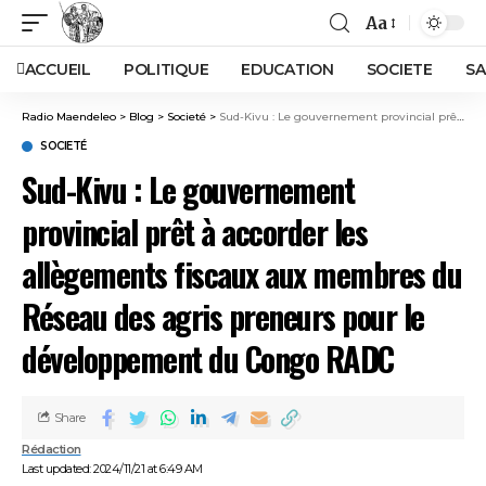
Aa
ACCUEIL
POLITIQUE
EDUCATION
SOCIETE
SA
Radio Maendeleo
>
Blog
>
Societé
>
Sud-Kivu : Le gouvernement provincial prêt à accorder les allègements fiscaux aux membres du Réseau des agris preneurs pour le développement du Congo RADC
SOCIETÉ
Sud-Kivu : Le gouvernement
provincial prêt à accorder les
allègements fiscaux aux membres du
Réseau des agris preneurs pour le
développement du Congo RADC
Share
Rédaction
Last updated: 2024/11/21 at 6:49 AM