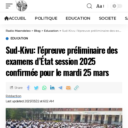
Aa
ACCUEIL
POLITIQUE
EDUCATION
SOCIETE
S
Radio Maendeleo
>
Blog
>
Education
>
Sud-Kivu: l’épreuve préliminaire des examens d’État session 2025 confirmée pour le mardi 25 mars
EDUCATION
Sud-Kivu: l’épreuve préliminaire des
examens d’État session 2025
confirmée pour le mardi 25 mars
Share
Rédaction
Last updated: 2025/03/22 at 6:02 AM