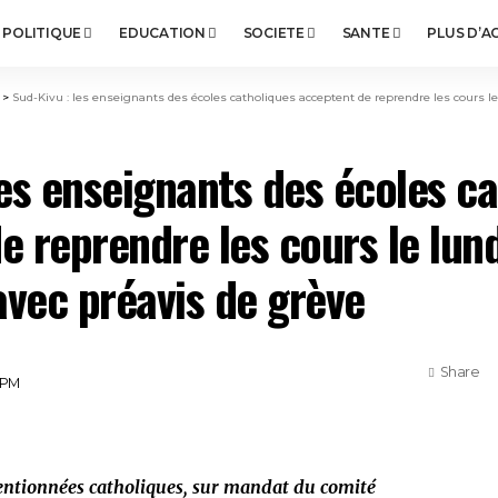
POLITIQUE
EDUCATION
SOCIETE
SANTE
PLUS D’A
>
Sud-Kivu : les enseignants des écoles catholiques acceptent de reprendre les cours le lundi 
les enseignants des écoles c
e reprendre les cours le lund
vec préavis de grève
Share
2 PM
ventionnées catholiques, sur mandat du comité