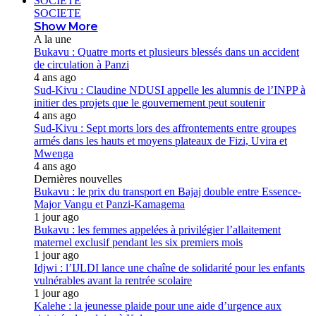
SOCIETE
SOCIETE
Show More
A la une
Bukavu : Quatre morts et plusieurs blessés dans un accident
de circulation à Panzi
4 ans ago
Sud-Kivu : Claudine NDUSI appelle les alumnis de l’INPP à
initier des projets que le gouvernement peut soutenir
4 ans ago
Sud-Kivu : Sept morts lors des affrontements entre groupes
armés dans les hauts et moyens plateaux de Fizi, Uvira et
Mwenga
4 ans ago
Dernières nouvelles
Bukavu : le prix du transport en Bajaj double entre Essence-
Major Vangu et Panzi-Kamagema
1 jour ago
Bukavu : les femmes appelées à privilégier l’allaitement
maternel exclusif pendant les six premiers mois
1 jour ago
Idjwi : l’IJLDI lance une chaîne de solidarité pour les enfants
vulnérables avant la rentrée scolaire
1 jour ago
Kalehe : la jeunesse plaide pour une aide d’urgence aux