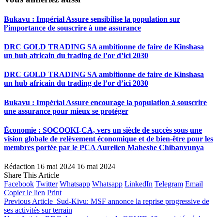
Bukavu : Impérial Assure sensibilise la population sur
l’importance de souscrire à une assurance
DRC GOLD TRADING SA ambitionne de faire de Kinshasa
un hub africain du trading de l’or d’ici 2030
DRC GOLD TRADING SA ambitionne de faire de Kinshasa
un hub africain du trading de l’or d’ici 2030
Bukavu : Impérial Assure encourage la population à souscrire
une assurance pour mieux se protéger
Économie : SOCOOKI-CA, vers un siècle de succès sous une
vision globale de relèvement économique et de bien-être pour les
membres portée par le PCA Aurelien Maheshe Chibanvunya
Rédaction
16 mai 2024
16 mai 2024
Share This Article
Facebook
Twitter
Whatsapp
Whatsapp
LinkedIn
Telegram
Email
Copier le lien
Print
Previous Article
Sud-Kivu: MSF annonce la reprise progressive de
ses activités sur terrain