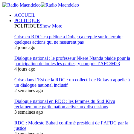
ACCUEIL
POLITIQUE
POLITIQUE
Show More
Crise en RDC: ça piétine à Doha; ça crépite sur le terrain;
quelques actions qui ne rassurent pas
2 jours ago
Dialogue national : le professeur Nkere Ntanda plaide pour la
participation de toutes les parties, y compris l’AFC/M23
4 jours ago
Crise dans l’Est de la RDC : un collectif de Bukavu appelle à
un dialogue national inclusif
2 semaines ago
Dialogue national en RDC : les femmes du Sud-Kivu
réclament une participation active aux discussions
3 semaines ago
RDC : Modeste Bahati confirmé président de l’AFDC par la
justice
4 semaines ago