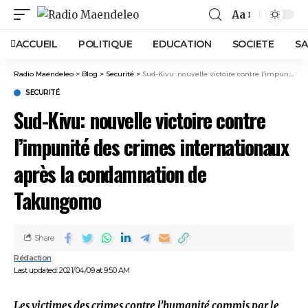
Aa
ACCUEIL
POLITIQUE
EDUCATION
SOCIETE
SA
Radio Maendeleo
>
Blog
>
Securité
>
Sud-Kivu: nouvelle victoire contre l’impunité des crimes internationaux après la condamnation de Takungomo
SECURITÉ
Sud-Kivu: nouvelle victoire contre
l’impunité des crimes internationaux
après la condamnation de
Takungomo
Share
Rédaction
Last updated: 2021/04/09 at 9:50 AM
Les victimes des crimes contre l’humanité commis par le