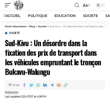
Aa
ACCUEIL
POLITIQUE
EDUCATION
SOCIETE
SA
Radio Maendeleo
>
Blog
>
Societé
>
Sud-Kivu : Un désordre dans la fixation des prix de transport dans les véhicules empruntant le tronçon Bukavu-Walungu
SOCIETÉ
Sud-Kivu : Un désordre dans la
fixation des prix de transport dans
les véhicules empruntant le tronçon
Bukavu-Walungu
Share
Rédaction
Last updated: 2024/11/07 at 4:08 PM