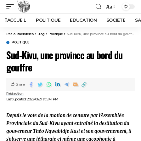
Aa
ACCUEIL
POLITIQUE
EDUCATION
SOCIETE
SA
Radio Maendeleo
>
Blog
>
Politique
>
Sud-Kivu, une province au bord du gouffre
POLITIQUE
Sud-Kivu, une province au bord du
gouffre
Share
Rédaction
Last updated: 2022/01/21 at 5:41 PM
Depuis le vote de la motion de censure par l’Assemblée
Provinciale du Sud-Kivu ayant entraîné la destitution du
gouverneur Théo Ngwabidje Kasi et son gouvernement, il
s’observe une léthargie et même une cacophonie à