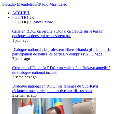
ACCUEIL
POLITIQUE
POLITIQUE
Show More
Crise en RDC: ça piétine à Doha; ça crépite sur le terrain;
quelques actions qui ne rassurent pas
1 jour ago
Dialogue national : le professeur Nkere Ntanda plaide pour la
participation de toutes les parties, y compris l’AFC/M23
3 jours ago
Crise dans l’Est de la RDC : un collectif de Bukavu appelle à
un dialogue national inclusif
2 semaines ago
Dialogue national en RDC : les femmes du Sud-Kivu
réclament une participation active aux discussions
3 semaines ago