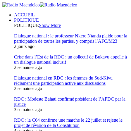
ACCUEIL
POLITIQUE
POLITIQUE
Show More
Dialogue national : le professeur Nkere Ntanda plaide pour la
participation de toutes les parties, y compris l’AFC/M23
2 jours ago
Crise dans l’Est de la RDC : un collectif de Bukavu appelle à
un dialogue national inclusif
2 semaines ago
Dialogue national en RDC : les femmes du Sud-Kivu
réclament une participation active aux discussions
2 semaines ago
RDC : Modeste Bahati confirmé président de l’AFDC par la
justice
3 semaines ago
RDC : la C64 confirme une marche le 22 juillet et rejette le
projet de révision de la Constitution
4 semaines ago