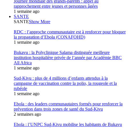
Journée mondiale des grands-parents : appel au
rapprochement entre jeunes et personnes âgées
1 semaine ago
SANTE
SANTE
Show More
RDC : l’approche communautaire est à renforcer pour bloquer
la propagation d’Ebola (CONAFOHD)
1 semaine ago
Bukavu : la Polyclinique Salama distinguée meilleure
institution hospitalière privée de l’année par Académie BBC
All Africa
1 semaine ago
Sud-Kivu : plus de 4 millions d’enfants attendus à la
campagne de vaccination contre la polio, la rougeole et la
rubéole
1 semaine ago
Ebola : des leaders communautaires formés pour renforcer la
prévention dans trois zones de santé du Sud-Kivu
2 semaines ago
Ebola : l’UNPC Sud-Kivu mobilise les habitants de Bukavu