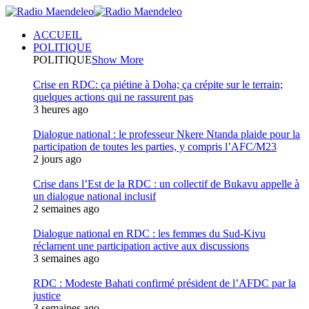
ACCUEIL
POLITIQUE
POLITIQUE
Show More
Crise en RDC: ça piétine à Doha; ça crépite sur le terrain;
quelques actions qui ne rassurent pas
3 heures ago
Dialogue national : le professeur Nkere Ntanda plaide pour la
participation de toutes les parties, y compris l’AFC/M23
2 jours ago
Crise dans l’Est de la RDC : un collectif de Bukavu appelle à
un dialogue national inclusif
2 semaines ago
Dialogue national en RDC : les femmes du Sud-Kivu
réclament une participation active aux discussions
3 semaines ago
RDC : Modeste Bahati confirmé président de l’AFDC par la
justice
3 semaines ago