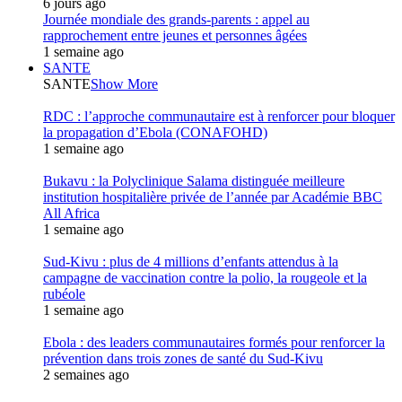
6 jours ago
Journée mondiale des grands-parents : appel au
rapprochement entre jeunes et personnes âgées
1 semaine ago
SANTE
SANTE
Show More
RDC : l’approche communautaire est à renforcer pour bloquer
la propagation d’Ebola (CONAFOHD)
1 semaine ago
Bukavu : la Polyclinique Salama distinguée meilleure
institution hospitalière privée de l’année par Académie BBC
All Africa
1 semaine ago
Sud-Kivu : plus de 4 millions d’enfants attendus à la
campagne de vaccination contre la polio, la rougeole et la
rubéole
1 semaine ago
Ebola : des leaders communautaires formés pour renforcer la
prévention dans trois zones de santé du Sud-Kivu
2 semaines ago