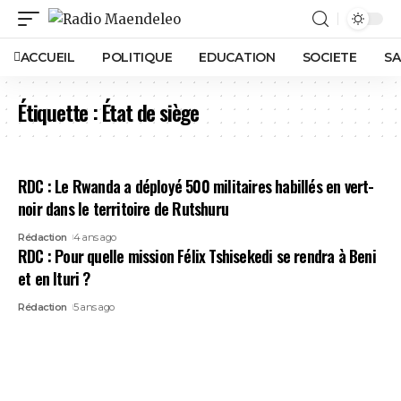
ACCUEIL
POLITIQUE
EDUCATION
SOCIETE
SA
Étiquette :
État de siège
RDC : Le Rwanda a déployé 500 militaires habillés en vert-
noir dans le territoire de Rutshuru
Rédaction
4 ans ago
RDC : Pour quelle mission Félix Tshisekedi se rendra à Beni
et en Ituri ?
Rédaction
5 ans ago