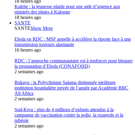
18 heures ago
Kalehe : la jeunesse plaide pour une aide d’urgence aux
sinistrés des pluies à Kalonge
18 heures ago
SANTE
SANTE
Show More
Ebola en RDC : MSF appelle à accélérer la riposte face à une
transmission toujours alarmante
16 heures ago
RDC : l’approche communautaire est à renforcer pour bloquer
la propagation d’Ebola (CONAFOHD)
2 semaines ago
Bukavu : la Polyclinique Salama distinguée meilleure
institution hospitalière privée de l’année par Académie BBC
All Africa
2 semaines ago
Sud-Kivu : plus de 4 millions d’enfants attendus à la
campagne de vaccination contre la polio, la rougeole et la
rubéole
2 semaines ago