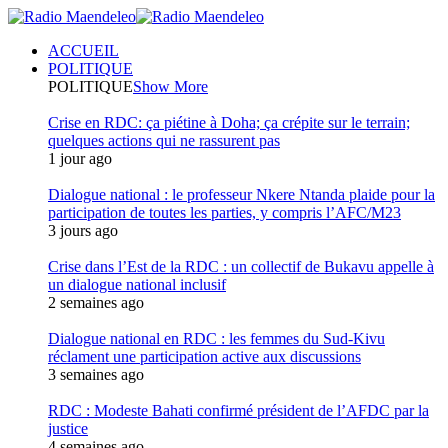
ACCUEIL
POLITIQUE
POLITIQUE
Show More
Crise en RDC: ça piétine à Doha; ça crépite sur le terrain;
quelques actions qui ne rassurent pas
1 jour ago
Dialogue national : le professeur Nkere Ntanda plaide pour la
participation de toutes les parties, y compris l’AFC/M23
3 jours ago
Crise dans l’Est de la RDC : un collectif de Bukavu appelle à
un dialogue national inclusif
2 semaines ago
Dialogue national en RDC : les femmes du Sud-Kivu
réclament une participation active aux discussions
3 semaines ago
RDC : Modeste Bahati confirmé président de l’AFDC par la
justice
4 semaines ago