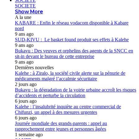
SOCIETE
SOCIETE
Show More
A la une
KABARE : Enfin le réseau vodacom disponible à Kabare
nord
9 ans ago
SUD-KIVU : Le basket found produit ses effets à Kalehe
9 ans ago
Bukavu : Des veuves et orphelins des agents de la SNCC en
sit-in devant le bureau de cette entreprise
9 ans ago
Dernières nouvelles
Kalehe : à Ziralo, la société civile alerte sur la pénurie de
médicaments malgré l’accalmie sécuritaire
2 jours ago
Bukavu : la dégradation de la voirie urbaine accroît les risques
d’accidents et perturbe la circulation
6 jours ago
Kalehe : l’insalubrité inquiète au centre commercial de
Chifunzi, un appel à des mesures urgentes
6 jours ago
Journée mondiale des grands-parents : appel au
rapprochement entre jeunes et personnes âgées
1 semaine ago