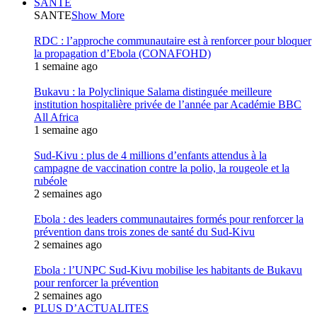
SANTE
SANTE
Show More
RDC : l’approche communautaire est à renforcer pour bloquer
la propagation d’Ebola (CONAFOHD)
1 semaine ago
Bukavu : la Polyclinique Salama distinguée meilleure
institution hospitalière privée de l’année par Académie BBC
All Africa
1 semaine ago
Sud-Kivu : plus de 4 millions d’enfants attendus à la
campagne de vaccination contre la polio, la rougeole et la
rubéole
2 semaines ago
Ebola : des leaders communautaires formés pour renforcer la
prévention dans trois zones de santé du Sud-Kivu
2 semaines ago
Ebola : l’UNPC Sud-Kivu mobilise les habitants de Bukavu
pour renforcer la prévention
2 semaines ago
PLUS D’ACTUALITES