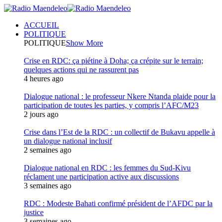
ACCUEIL
POLITIQUE
POLITIQUE
Show More
Crise en RDC: ça piétine à Doha; ça crépite sur le terrain;
quelques actions qui ne rassurent pas
4 heures ago
Dialogue national : le professeur Nkere Ntanda plaide pour la
participation de toutes les parties, y compris l’AFC/M23
2 jours ago
Crise dans l’Est de la RDC : un collectif de Bukavu appelle à
un dialogue national inclusif
2 semaines ago
Dialogue national en RDC : les femmes du Sud-Kivu
réclament une participation active aux discussions
3 semaines ago
RDC : Modeste Bahati confirmé président de l’AFDC par la
justice
3 semaines ago