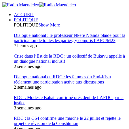
ACCUEIL
POLITIQUE
POLITIQUE
Show More
Dialogue national : le professeur Nkere Ntanda plaide pour la
participation de toutes les parties, y compris l’AFC/M23
7 heures ago
Crise dans l’Est de la RDC : un collectif de Bukavu appelle à
un dialogue national inclusif
2 semaines ago
Dialogue national en RDC : les femmes du Sud-Kivu
réclament une participation active aux discussions
2 semaines ago
RDC : Modeste Bahati confirmé président de l’AFDC par la
justice
3 semaines ago
RDC : la C64 confirme une marche le 22 juillet et rejette le
projet de révision de la Constitution
4 semaines ago