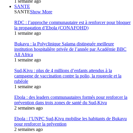
1 semaine ago
SANTE
SANTE
Show More
RDC : l’approche communautaire est à renforcer pour bloquer
la propagation d’Ebola (CONAFOHD)
1 semaine ago
Bukavu : la Polyclinique Salama distinguée meilleure
institution hospitalière privée de l’année par Académie BBC
All Africa
1 semaine ago
Sud-Kivu : plus de 4 millions d’enfants attendus à la
campagne de vaccination contre la polio, la rougeole et la
rubéole
1 semaine ago
Ebola : des leaders communautaires formés pour renforcer la
prévention dans trois zones de santé du Sud-Kivu
2 semaines ago
Ebola : l’UNPC Sud-Kivu mobilise les habitants de Bukavu
pour renforcer la prévention
2 semaines ago