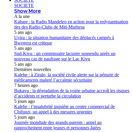
SOCIETE
SOCIETE
Show More
A la une
Kabare : la Radio Mandeleo en action pour la redynamisation
des des Radio-Clubs de Miti-Murhesa
5 ans ago
Uvira : la situation humanitaire des déplacés campés à
Bwegera est critique
5 ans ago
Sud-Kivu : un commissaire lacustre suspendu après un
nouveau cas de naufrage sur le Lac Kivu
5 ans ago
Dernières nouvelles
Kalehe : à Ziralo, la société civile alerte sur la pénurie de
médicaments malgré l’accalmie sécuritaire
7 heures ago
Bukavu : la dégradation de la voirie urbaine accroît les risques
d’accidents et perturbe la circulation
5 jours ago
Kalehe : l’insalubrité inquiète au centre commercial de
Chifunzi, un appel à des mesures urgentes
5 jours ago
Journée mondiale des grands-parents : appel au
rapprochement entre jeunes et personnes âgées