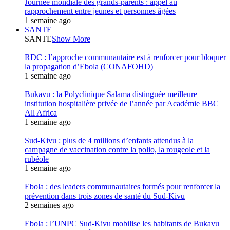
Journée mondiale des grands-parents : appel au
rapprochement entre jeunes et personnes âgées
1 semaine ago
SANTE
SANTE
Show More
RDC : l’approche communautaire est à renforcer pour bloquer
la propagation d’Ebola (CONAFOHD)
1 semaine ago
Bukavu : la Polyclinique Salama distinguée meilleure
institution hospitalière privée de l’année par Académie BBC
All Africa
1 semaine ago
Sud-Kivu : plus de 4 millions d’enfants attendus à la
campagne de vaccination contre la polio, la rougeole et la
rubéole
1 semaine ago
Ebola : des leaders communautaires formés pour renforcer la
prévention dans trois zones de santé du Sud-Kivu
2 semaines ago
Ebola : l’UNPC Sud-Kivu mobilise les habitants de Bukavu