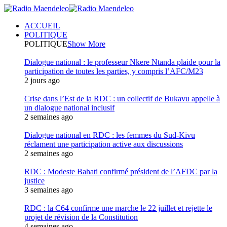
ACCUEIL
POLITIQUE
POLITIQUE
Show More
Dialogue national : le professeur Nkere Ntanda plaide pour la
participation de toutes les parties, y compris l’AFC/M23
2 jours ago
Crise dans l’Est de la RDC : un collectif de Bukavu appelle à
un dialogue national inclusif
2 semaines ago
Dialogue national en RDC : les femmes du Sud-Kivu
réclament une participation active aux discussions
2 semaines ago
RDC : Modeste Bahati confirmé président de l’AFDC par la
justice
3 semaines ago
RDC : la C64 confirme une marche le 22 juillet et rejette le
projet de révision de la Constitution
4 semaines ago