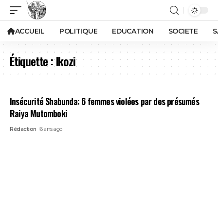
ACCUEIL
POLITIQUE
EDUCATION
SOCIETE
S
Étiquette :
Ikozi
Insécurité Shabunda: 6 femmes violées par des présumés
Raiya Mutomboki
Rédaction
6 ans ago