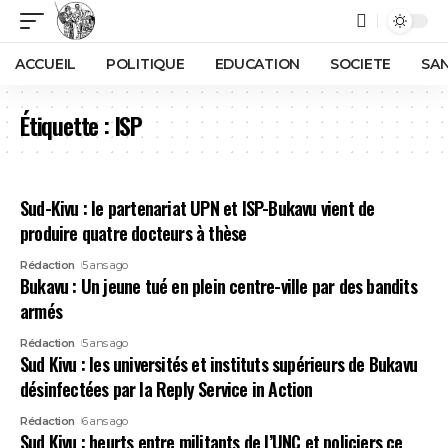
ACCUEIL
POLITIQUE
EDUCATION
SOCIETE
SA
Étiquette :
ISP
Sud-Kivu : le partenariat UPN et ISP-Bukavu vient de
produire quatre docteurs à thèse
Rédaction
5 ans ago
Bukavu : Un jeune tué en plein centre-ville par des bandits
armés
Rédaction
5 ans ago
Sud Kivu : les universités et instituts supérieurs de Bukavu
désinfectées par la Reply Service in Action
Rédaction
6 ans ago
Sud Kivu : heurts entre militants de l’UNC et policiers ce