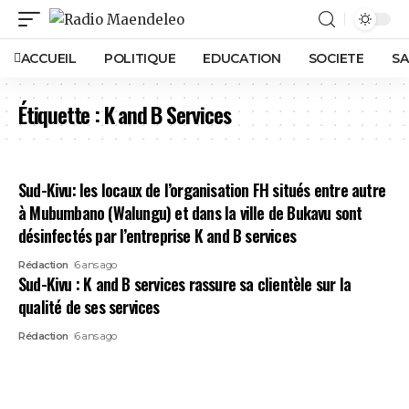
ACCUEIL
POLITIQUE
EDUCATION
SOCIETE
SA
Étiquette :
K and B Services
Sud-Kivu: les locaux de l’organisation FH situés entre autre
à Mubumbano (Walungu) et dans la ville de Bukavu sont
désinfectés par l’entreprise K and B services
Rédaction
6 ans ago
Sud-Kivu : K and B services rassure sa clientèle sur la
qualité de ses services
Rédaction
6 ans ago