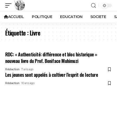
ACCUEIL
POLITIQUE
EDUCATION
SOCIETE
S
Étiquette :
Livre
RDC: « Authenticité: différence et bloc historique »
nouveau livre du Prof. Boniface Muhimuzi
Rédaction
7 ans ago
Les jeunes sont appelés à cultiver l’esprit de lecture
Rédaction
10 ans ago