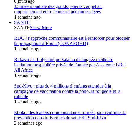
6 jours ago
Journée mondiale des grands-parents : appel au
rapprochement entre jeunes et personnes âgées
1 semaine ago
SANTE
SANTE
Show More
RDC : l’approche communautaire est à renforcer pour bloquer
la propagation d’Ebola (CONAFOHD)
1 semaine ago
Bukavu : la Polyclinique Salama distinguée meilleure
institution hospitalière privée de l’année par Académie BBC
All Africa
1 semaine ago
Sud-Kivu : plus de 4 millions d’enfants attendus à la
campagne de vaccination contre la polio, la rougeole et la
rubéole
1 semaine ago
Ebola : des leaders communautaires formés pour renforcer la
prévention dans trois zones de santé du Sud-Kivu
2 semaines ago