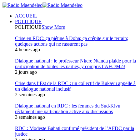
ACCUEIL
POLITIQUE
POLITIQUE
Show More
Crise en RDC: ça piétine à Doha; ça crépite sur le terrain;
quelques actions qui ne rassurent pas
4 heures ago
Dialogue national : le professeur Nkere Ntanda plaide pour la
participation de toutes les parties, y compris l’AFC/M23
2 jours ago
Crise dans l’Est de la RDC : un collectif de Bukavu appelle à
un dialogue national inclusif
2 semaines ago
Dialogue national en RDC : les femmes du Sud-Kivu
réclament une participation active aux discussions
3 semaines ago
RDC : Modeste Bahati confirmé président de l’AFDC par la
justice
3 semaines ago