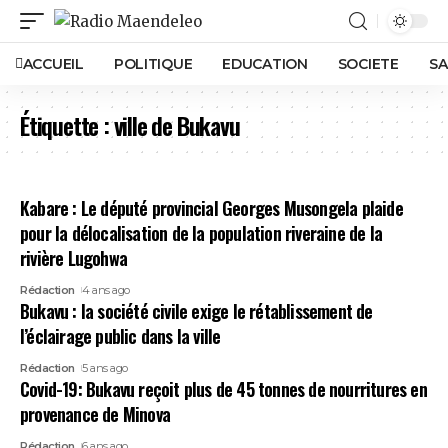
ACCUEIL
POLITIQUE
EDUCATION
SOCIETE
SA
Étiquette :
ville de Bukavu
Kabare : Le député provincial Georges Musongela plaide
pour la délocalisation de la population riveraine de la
rivière Lugohwa
Rédaction
4 ans ago
Bukavu : la société civile exige le rétablissement de
l’éclairage public dans la ville
Rédaction
5 ans ago
Covid-19: Bukavu reçoit plus de 45 tonnes de nourritures en
provenance de Minova
Rédaction
6 ans ago