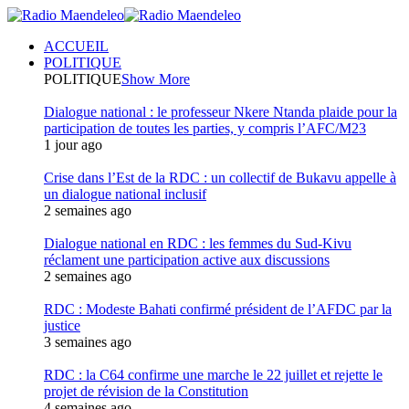
ACCUEIL
POLITIQUE
POLITIQUE
Show More
Dialogue national : le professeur Nkere Ntanda plaide pour la
participation de toutes les parties, y compris l’AFC/M23
1 jour ago
Crise dans l’Est de la RDC : un collectif de Bukavu appelle à
un dialogue national inclusif
2 semaines ago
Dialogue national en RDC : les femmes du Sud-Kivu
réclament une participation active aux discussions
2 semaines ago
RDC : Modeste Bahati confirmé président de l’AFDC par la
justice
3 semaines ago
RDC : la C64 confirme une marche le 22 juillet et rejette le
projet de révision de la Constitution
4 semaines ago