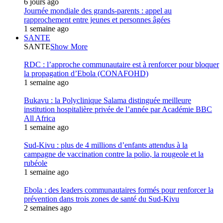
6 jours ago
Journée mondiale des grands-parents : appel au
rapprochement entre jeunes et personnes âgées
1 semaine ago
SANTE
SANTE
Show More
RDC : l’approche communautaire est à renforcer pour bloquer
la propagation d’Ebola (CONAFOHD)
1 semaine ago
Bukavu : la Polyclinique Salama distinguée meilleure
institution hospitalière privée de l’année par Académie BBC
All Africa
1 semaine ago
Sud-Kivu : plus de 4 millions d’enfants attendus à la
campagne de vaccination contre la polio, la rougeole et la
rubéole
1 semaine ago
Ebola : des leaders communautaires formés pour renforcer la
prévention dans trois zones de santé du Sud-Kivu
2 semaines ago