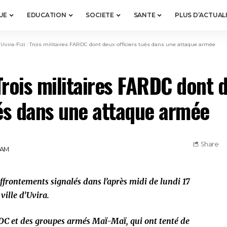
UE
EDUCATION
SOCIETE
SANTE
PLUS D’ACTUAL
>
Uvira-Fizi : Trois militaires FARDC dont deux officiers tués dans une attaque armée
 Trois militaires FARDC dont 
ués dans une attaque armée
Share
2 AM
s affrontements signalés dans l’après midi de lundi 17
ville d’Uvira.
DC et des groupes armés Maï-Maï, qui ont tenté de