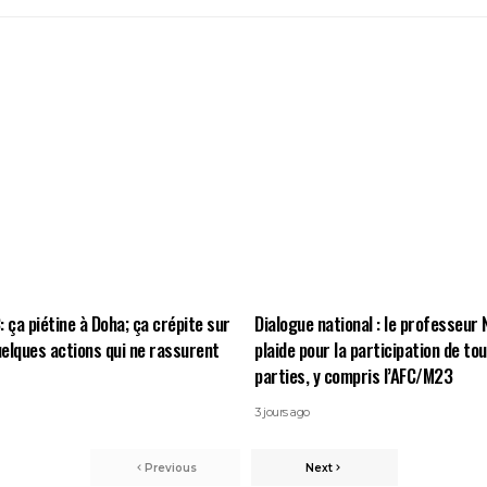
 ça piétine à Doha; ça crépite sur
Dialogue national : le professeur
quelques actions qui ne rassurent
plaide pour la participation de to
parties, y compris l’AFC/M23
3 jours ago
Previous
Next