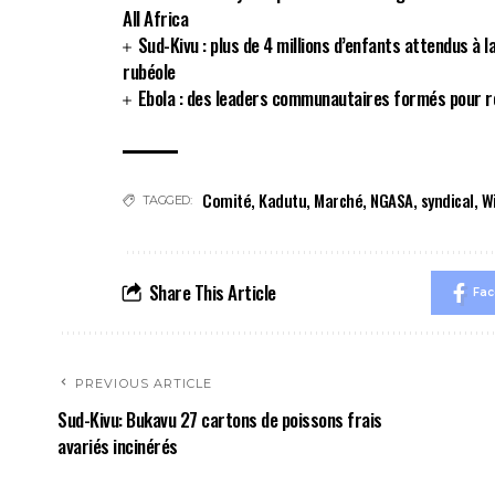
All Africa
Sud-Kivu : plus de 4 millions d’enfants attendus à l
rubéole
Ebola : des leaders communautaires formés pour re
Comité
,
Kadutu
,
Marché
,
NGASA
,
syndical
,
W
TAGGED:
Share This Article
Fa
PREVIOUS ARTICLE
Sud-Kivu: Bukavu 27 cartons de poissons frais
avariés incinérés