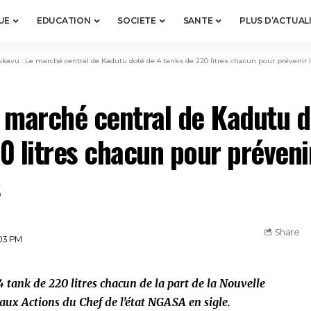
UE
EDUCATION
SOCIETE
SANTE
PLUS D’ACTUAL
kavu : Le marché central de Kadutu doté de 4 tanks de 220 litres chacun pour prévenir 
 marché central de Kadutu d
0 litres chacun pour prévenir
s
Share
:03 PM
 tank de 220 litres chacun de la part de la Nouvelle
ux Actions du Chef de l’état NGASA en sigle.