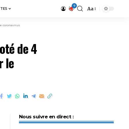
9
Aa
ITES
le coronavirus
oté de 4
 le
Nous suivre en direct :