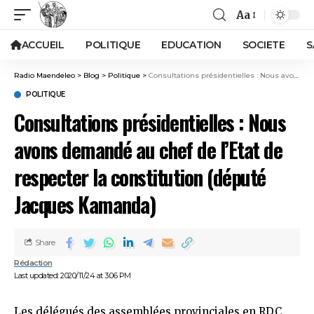
Aa
ACCUEIL
POLITIQUE
EDUCATION
SOCIETE
S
Radio Maendeleo
>
Blog
>
Politique
>
Consultations présidentielles : Nous avons demandé au chef de l’Etat de respecter la constitution (député Jacques Kamanda)
POLITIQUE
Consultations présidentielles : Nous
avons demandé au chef de l’Etat de
respecter la constitution (député
Jacques Kamanda)
Share
Rédaction
Last updated: 2020/11/24 at 3:06 PM
Les délégués des assemblées provinciales en RDC