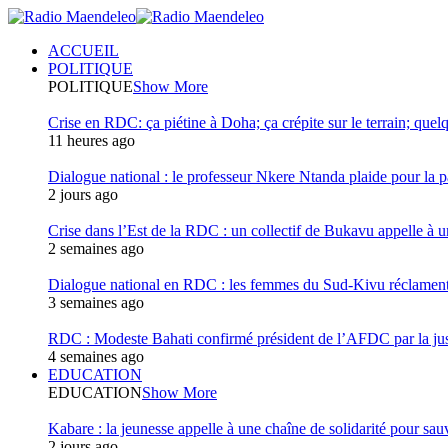
ACCUEIL
POLITIQUE
POLITIQUE
Show More
Crise en RDC: ça piétine à Doha; ça crépite sur le terrain; quel
11 heures ago
Dialogue national : le professeur Nkere Ntanda plaide pour la p
2 jours ago
Crise dans l’Est de la RDC : un collectif de Bukavu appelle à un
2 semaines ago
Dialogue national en RDC : les femmes du Sud-Kivu réclament u
3 semaines ago
RDC : Modeste Bahati confirmé président de l’AFDC par la jus
4 semaines ago
EDUCATION
EDUCATION
Show More
Kabare : la jeunesse appelle à une chaîne de solidarité pour sauv
2 jours ago