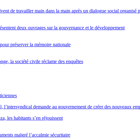
lvent de travailler main dans la main après un dialogue social organis
entent deux ouvrages sur la gouvernance et le développement
 pour préserver la mémoire nationale
nge, la société civile réclame des enquêtes
ticiennes
il, l’intersyndical demande au gouvernement de créer des nouveaux emp
, les habitants s’en réjouissent
icaments malgré l’accalmie sécuritaire