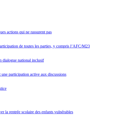
ques actions qui ne rassurent pas
articipation de toutes les parties, y compris l’AFC/M23
 dialogue national inclusif
ne participation active aux discussions
tice
er la rentrée scolaire des enfants vulnérables