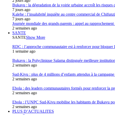
2 jours ago
Bukavu : la dégradation de la voirie urbaine accroît les risques d
7 jours ago
Kalehe : l’insalubrité inquiète au centre commercial de Chifunz
7 jours ago
Journée mondiale des grands-parents : appel au rapprochement 
2 semaines ago
SANTE
SANTE
Show More
RDC : l’approche communautaire est à renforcer pour bloqu
1 semaine ago
Bukavu : la Polyclinique Salama distinguée meilleure instituti
2 semaines ago
Sud-Kivu : plus de 4 millions d’enfants attendus à la campagne d
2 semaines ago
Ebola : des leaders communautaires formés pour renforcer la p
2 semaines ago
Ebola : l’UNPC Sud-Kivu mobilise les habitants de Bukavu pou
2 semaines ago
PLUS D’ACTUALITES