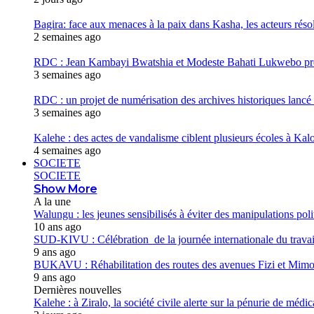
Bagira: face aux menaces à la paix dans Kasha, les acteurs réso
2 semaines ago
RDC : Jean Kambayi Bwatshia et Modeste Bahati Lukwebo prés
3 semaines ago
RDC : un projet de numérisation des archives historiques lancé
3 semaines ago
Kalehe : des actes de vandalisme ciblent plusieurs écoles à Kalo
4 semaines ago
SOCIETE
SOCIETE
Show More
A la une
Walungu : les jeunes sensibilisés à éviter des manipulations poli
10 ans ago
SUD-KIVU : Célébration de la journée internationale du trava
9 ans ago
BUKAVU : Réhabilitation des routes des avenues Fizi et Mimoza
9 ans ago
Dernières nouvelles
Kalehe : à Ziralo, la société civile alerte sur la pénurie de méd