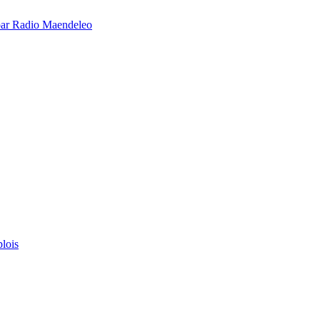
é par Radio Maendeleo
lois