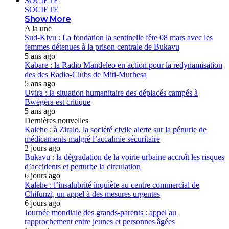
SOCIETE
SOCIETE
Show More
A la une
Sud-Kivu : La fondation la sentinelle fête 08 mars avec les
femmes détenues à la prison centrale de Bukavu
5 ans ago
Kabare : la Radio Mandeleo en action pour la redynamisation
des des Radio-Clubs de Miti-Murhesa
5 ans ago
Uvira : la situation humanitaire des déplacés campés à
Bwegera est critique
5 ans ago
Dernières nouvelles
Kalehe : à Ziralo, la société civile alerte sur la pénurie de
médicaments malgré l’accalmie sécuritaire
2 jours ago
Bukavu : la dégradation de la voirie urbaine accroît les risques
d’accidents et perturbe la circulation
6 jours ago
Kalehe : l’insalubrité inquiète au centre commercial de
Chifunzi, un appel à des mesures urgentes
6 jours ago
Journée mondiale des grands-parents : appel au
rapprochement entre jeunes et personnes âgées