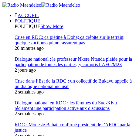
ACCUEIL
POLITIQUE
POLITIQUE
Show More
Crise en RDC: ça piétine à Doha; ça crépite sur le terrain;
quelques actions qui ne rassurent pas
20 minutes ago
Dialogue national : le professeur Nkere Ntanda plaide pour la
participation de toutes les parties, y compris l’AFC/M23
2 jours ago
Crise dans l’Est de la RDC : un collectif de Bukavu appelle à
un dialogue national inclusif
2 semaines ago
Dialogue national en RDC : les femmes du Sud-Kivu
réclament une participation active aux discussions
2 semaines ago
RDC : Modeste Bahati confirmé président de l’AFDC par la
justice
3 semaines ago