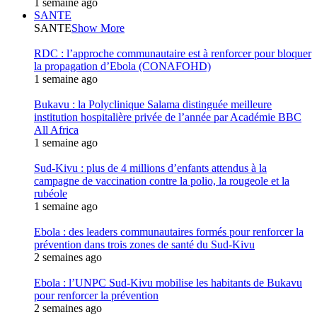
1 semaine ago
SANTE
SANTE
Show More
RDC : l’approche communautaire est à renforcer pour bloquer
la propagation d’Ebola (CONAFOHD)
1 semaine ago
Bukavu : la Polyclinique Salama distinguée meilleure
institution hospitalière privée de l’année par Académie BBC
All Africa
1 semaine ago
Sud-Kivu : plus de 4 millions d’enfants attendus à la
campagne de vaccination contre la polio, la rougeole et la
rubéole
1 semaine ago
Ebola : des leaders communautaires formés pour renforcer la
prévention dans trois zones de santé du Sud-Kivu
2 semaines ago
Ebola : l’UNPC Sud-Kivu mobilise les habitants de Bukavu
pour renforcer la prévention
2 semaines ago