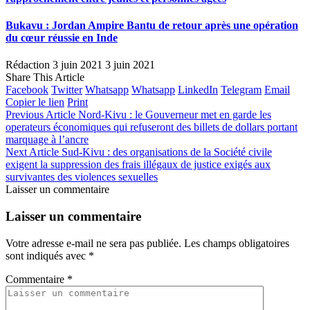
Bukavu : Jordan Ampire Bantu de retour après une opération
du cœur réussie en Inde
Rédaction
3 juin 2021
3 juin 2021
Share This Article
Facebook
Twitter
Whatsapp
Whatsapp
LinkedIn
Telegram
Email
Copier le lien
Print
Previous Article
Nord-Kivu : le Gouverneur met en garde les
operateurs économiques qui refuseront des billets de dollars portant
marquage à l’ancre
Next Article
Sud-Kivu : des organisations de la Société civile
exigent la suppression des frais illégaux de justice exigés aux
survivantes des violences sexuelles
Laisser un commentaire
Laisser un commentaire
Votre adresse e-mail ne sera pas publiée.
Les champs obligatoires
sont indiqués avec
*
Commentaire
*