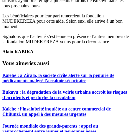
sinistrés ayant pris refuge à plusieurs endroits de Bukavu dans les
tous prochains jours.
Les bénéficiaires pour leur part remercient la fondation
MUDEKEREZA pour cette aide. Selon eux, elle arrive à un bon
moment.
Signalons que l’activité s’est tenue en présence d’autres membres de
la fondation MUDEKEREZA venus pour la circonstance.
Alain KABIKA
Vous aimeriez aussi
Kalehe : à Ziralo, la société civile alerte sur la pénurie de
médicaments malgré l’accalmie sécuritaire
Bukavu : la dégradation de la voirie urbaine accroît les risques
d’accidents et perturbe la circulation
Kalehe : l’insalubrité inquiète au centre commercial de
Chifunzi, un appel à des mesures urgentes
Journée mondiale des grands-parents : appel au
rapprochement entre jeunes et personnes âgées