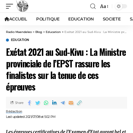
Aa
ACCUEIL
POLITIQUE
EDUCATION
SOCIETE
S
Radio Maendeleo
>
Blog
>
Education
>
Exétat 2021 au Sud-Kivu : La Ministre provinciale de l’EPST rassure les finalistes sur la tenue de ces épreuves
EDUCATION
Exétat 2021 au Sud-Kivu : La Ministre
provinciale de l’EPST rassure les
finalistes sur la tenue de ces
épreuves
Share
Rédaction
Last updated: 2021/07/08 at 5:02 PM
Les épreuves certificatives de l’Examen d’Etat auront bel et