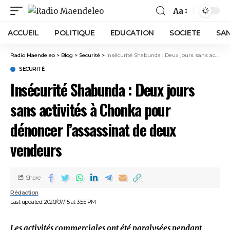
Aa
ACCUEIL
POLITIQUE
EDUCATION
SOCIETE
SA
Radio Maendeleo
>
Blog
>
Securité
>
Insécurité Shabunda : Deux jours sans activités à Chonka pour dénoncer l’assassinat de deux vendeurs
SECURITÉ
Insécurité Shabunda : Deux jours
sans activités à Chonka pour
dénoncer l’assassinat de deux
vendeurs
Share
Rédaction
Last updated: 2020/07/15 at 3:55 PM
Les activités commerciales ont été paralysées pendant