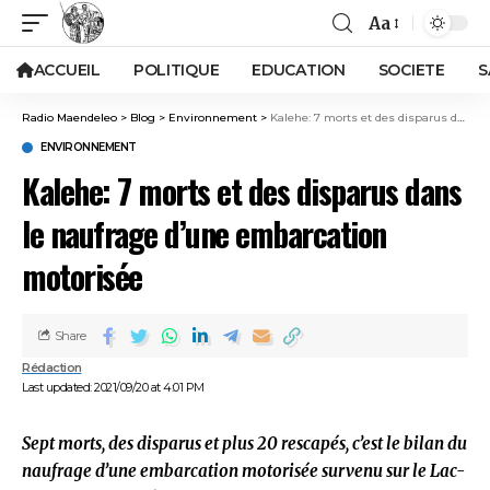
Aa
ACCUEIL
POLITIQUE
EDUCATION
SOCIETE
S
Radio Maendeleo
>
Blog
>
Environnement
>
Kalehe: 7 morts et des disparus dans le naufrage d’une embarcation motorisée
ENVIRONNEMENT
Kalehe: 7 morts et des disparus dans
le naufrage d’une embarcation
motorisée
Share
Rédaction
Last updated: 2021/09/20 at 4:01 PM
Sept morts, des disparus et plus 20 rescapés, c’est le bilan du
naufrage d’une embarcation motorisée survenu sur le Lac-