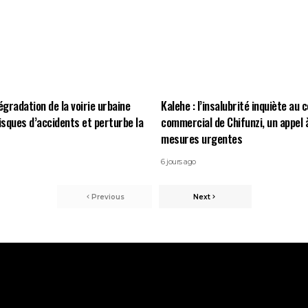
égradation de la voirie urbaine
Kalehe : l’insalubrité inquiète au 
risques d’accidents et perturbe la
commercial de Chifunzi, un appel 
mesures urgentes
6 jours ago
Previous
Next