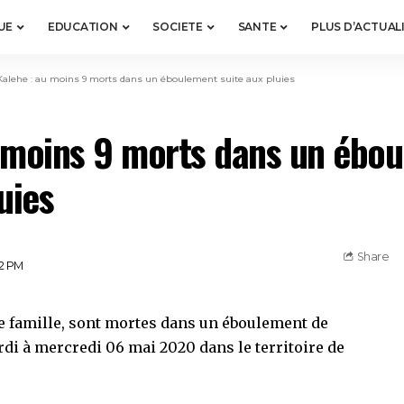
UE
EDUCATION
SOCIETE
SANTE
PLUS D’ACTUAL
Kalehe : au moins 9 morts dans un éboulement suite aux pluies
 moins 9 morts dans un ébo
uies
Share
12 PM
 famille, sont mortes dans un éboulement de
rdi à mercredi 06 mai 2020 dans le territoire de