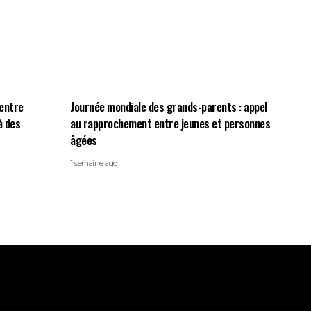
centre
Journée mondiale des grands-parents : appel
à des
au rapprochement entre jeunes et personnes
âgées
1 semaine ago