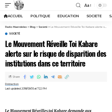
Aa
ACCUEIL
POLITIQUE
EDUCATION
SOCIETE
S
Radio Maendeleo
>
Blog
>
Societé
>
Le Mouvement Réveille Toi Kabare alerte sur le risque de disparition des institutions dans ce territoire
SOCIETÉ
Le Mouvement Réveille Toi Kabare
alerte sur le risque de disparition des
institutions dans ce territoire
Share
Rédaction
Last updated: 2018/09/05 at 7:22 PM
Le Mouvement Réveilles toi Kabare demande aux