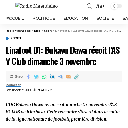
Aa
ACCUEIL
POLITIQUE
EDUCATION
SOCIETE
SA
Radio Maendeleo
>
Blog
>
Sport
>
Linafoot D1: Bukavu Dawa récoit l’AS V Club dimanche 3 novembre
SPORT
Linafoot D1: Bukavu Dawa récoit l’AS
V Club dimanche 3 novembre
Share
Rédaction
Last updated: 2019/11/01 at 4:00 PM
L’OC Bukavu Dawa reçoit ce dimanche 03 novembre l’AS
V.CLUB de Kinshasa.
Cette rencontre s’inscrit dans le cadre
de la ligue nationale de football, première division.