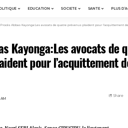
OLITIQUE
EDUCATION
SOCIETE
SANTE
PLUS D’
>
Procès Abbas Kayonga:Les avocats de quatre prévenus plaident pour l’acquittement de 
as Kayonga:Les avocats de q
aident pour l’acquittement d
Share
5 AM