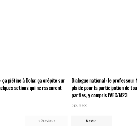
 ça piétine à Doha; ça crépite sur
Dialogue national : le professeur
quelques actions qui ne rassurent
plaide pour la participation de to
parties, y compris l’AFC/M23
3 jours ago
Previous
Next