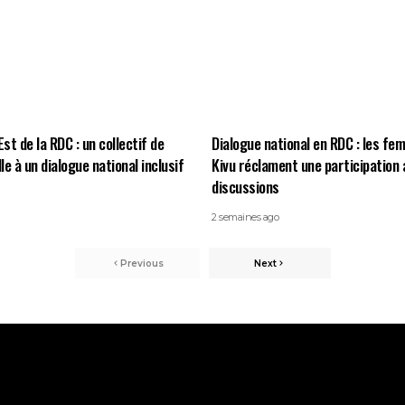
Est de la RDC : un collectif de
Dialogue national en RDC : les fe
e à un dialogue national inclusif
Kivu réclament une participation 
discussions
2 semaines ago
Previous
Next