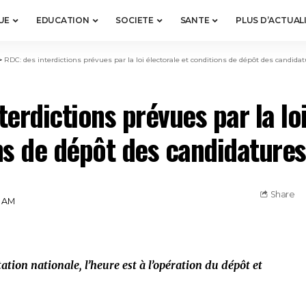
UE
EDUCATION
SOCIETE
SANTE
PLUS D’ACTUAL
>
RDC: des interdictions prévues par la loi électorale et conditions de dépôt des candida
erdictions prévues par la loi
ns de dépôt des candidatures
Share
5 AM
ation nationale, l’heure est à l’opération du dépôt et