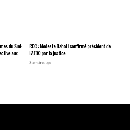
mmes du Sud-
RDC : Modeste Bahati confirmé président de
active aux
l’AFDC par la justice
3 semaines ago