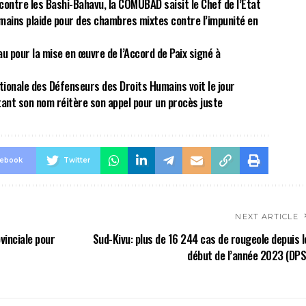
ontre les Bashi-Bahavu, la COMUBAD saisit le Chef de l’Etat
umains plaide pour des chambres mixtes contre l’impunité en
u pour la mise en œuvre de l’Accord de Paix signé à
ationale des Défenseurs des Droits Humains voit le jour
tant son nom réitère son appel pour un procès juste
cebook
Twitter
NEXT ARTICLE
vinciale pour
Sud-Kivu: plus de 16 244 cas de rougeole depuis l
début de l’année 2023 (DPS