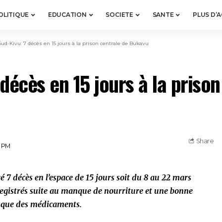
OLITIQUE
EDUCATION
SOCIETE
SANTE
PLUS D’
Sud-Kivu: 7 décès en 15 jours à la prison centrale de Bukavu
décès en 15 jours à la prison
Share
1 PM
 7 décès en l’espace de 15 jours soit du 8 au 22 mars
nregistrés suite au manque de nourriture et une bonne
nque des médicaments.