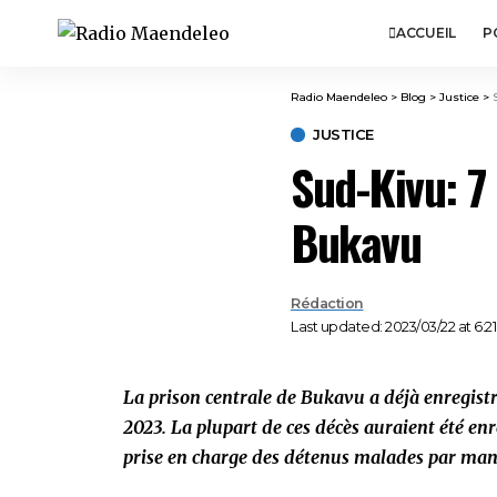
ACCUEIL
P
Radio Maendeleo
>
Blog
>
Justice
>
JUSTICE
Sud-Kivu: 7 
Bukavu
Rédaction
Last updated: 2023/03/22 at 6:2
La prison centrale de Bukavu a déjà enregistré
2023. La plupart de ces décès auraient été e
prise en charge des détenus malades par ma