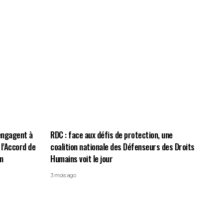
’engagent à
RDC : face aux défis de protection, une
l’Accord de
coalition nationale des Défenseurs des Droits
n
Humains voit le jour
3 mois ago