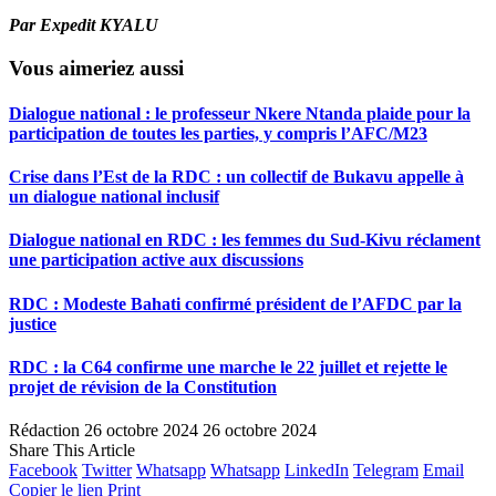
Par Expedit KYALU
Vous aimeriez aussi
Dialogue national : le professeur Nkere Ntanda plaide pour la
participation de toutes les parties, y compris l’AFC/M23
Crise dans l’Est de la RDC : un collectif de Bukavu appelle à
un dialogue national inclusif
Dialogue national en RDC : les femmes du Sud-Kivu réclament
une participation active aux discussions
RDC : Modeste Bahati confirmé président de l’AFDC par la
justice
RDC : la C64 confirme une marche le 22 juillet et rejette le
projet de révision de la Constitution
Rédaction
26 octobre 2024
26 octobre 2024
Share This Article
Facebook
Twitter
Whatsapp
Whatsapp
LinkedIn
Telegram
Email
Copier le lien
Print