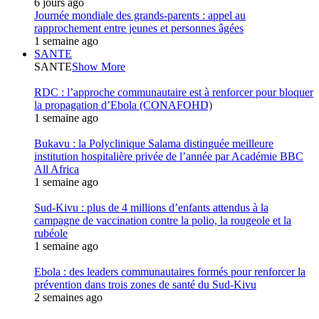
6 jours ago
Journée mondiale des grands-parents : appel au
rapprochement entre jeunes et personnes âgées
1 semaine ago
SANTE
SANTE
Show More
RDC : l’approche communautaire est à renforcer pour bloquer
la propagation d’Ebola (CONAFOHD)
1 semaine ago
Bukavu : la Polyclinique Salama distinguée meilleure
institution hospitalière privée de l’année par Académie BBC
All Africa
1 semaine ago
Sud-Kivu : plus de 4 millions d’enfants attendus à la
campagne de vaccination contre la polio, la rougeole et la
rubéole
1 semaine ago
Ebola : des leaders communautaires formés pour renforcer la
prévention dans trois zones de santé du Sud-Kivu
2 semaines ago