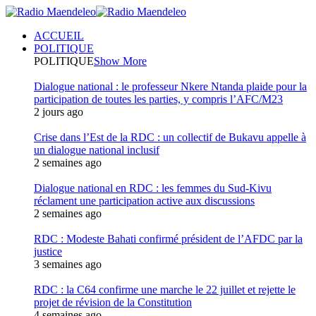
ACCUEIL
POLITIQUE
POLITIQUE
Show More
Dialogue national : le professeur Nkere Ntanda plaide pour la
participation de toutes les parties, y compris l’AFC/M23
2 jours ago
Crise dans l’Est de la RDC : un collectif de Bukavu appelle à
un dialogue national inclusif
2 semaines ago
Dialogue national en RDC : les femmes du Sud-Kivu
réclament une participation active aux discussions
2 semaines ago
RDC : Modeste Bahati confirmé président de l’AFDC par la
justice
3 semaines ago
RDC : la C64 confirme une marche le 22 juillet et rejette le
projet de révision de la Constitution
4 semaines ago