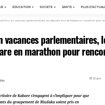
UE
EDUCATION
SOCIETE
SANTE
PLUS D’ACTUAL
Sud-Kivu: en vacances parlementaires, les députés élus de Kabare en marathon pour re
n vacances parlementaires, l
are en marathon pour rencon
Share
5 PM
ritoire de Kabare s’engagent à s’impliquer pour que
itants du groupement de Mudaka soient pris en