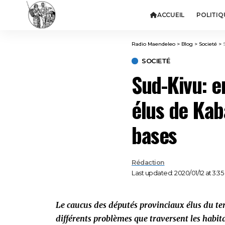
ACCUEIL
POLITIQ
Radio Maendeleo
>
Blog
>
Societé
>
SOCIETÉ
Sud-Kivu: e
élus de Kab
bases
Rédaction
Last updated: 2020/01/12 at 3:3
Le caucus des députés provinciaux élus du ter
différents problèmes que traversent les hab