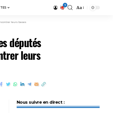
9
Aa
ITES
ncontrer leurs bases
es députés
trer leurs
Nous suivre en direct :