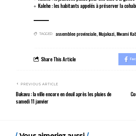
Kalehe : les habitants appelés à préserver la coha
assemblee provinciale
,
Mujakazi
,
Mwami Ka
TAGGED:
Share This Article
Fa
PREVIOUS ARTICLE
Bukavu : la ville encore en deuil après les pluies de
Co
samedi 11 janvier
Vous aimeriez aussi