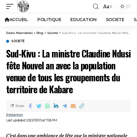
Aa
ACCUEIL
POLITIQUE
EDUCATION
SOCIETE
S
Radio Maendeleo
>
Blog
>
Societé
>
Sud-Kivu : La ministre Claudine Ndusi fête Nouvel an avec la population venue de tous les groupements du territoire de Kabare
SOCIETÉ
Sud-Kivu : La ministre Claudine Ndusi
fête Nouvel an avec la population
venue de tous les groupements du
territoire de Kabare
Share
Rédaction
Last updated: 2022/01/03 at 7:06 PM
C’est dans une ambiance de fête que la ministre nationale