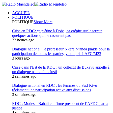
ACCUEIL
POLITIQUE
POLITIQUE
Show More
Crise en RDC: ça piétine à Doha; ça crépite sur le terrain;
quelques actions qui ne rassurent pas
22 heures ago
Dialogue national : le professeur Nkere Ntanda plaide pour la
participation de toutes les parties, y compris l’AFC/M23
3 jours ago
Crise dans l’Est de la RDC : un collectif de Bukavu appelle à
un dialogue national inclusif
2 semaines ago
Dialogue national en RDC : les femmes du Sud-Kivu
réclament une participation active aux discussions
3 semaines ago
RDC : Modeste Bahati confirmé président de l’AFDC par la
justice
4 semaines ago