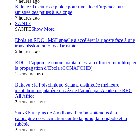
7 heures ago
Kalehe : la jeunesse plaide pour une aide d’urgence aux
sinistrés des pluies à Kalonge
7 heures ago
SANTE
SANTE
Show More
Ebola en RDC : MSF appelle à accélérer la riposte face à une
transmission toujours alarmante
5 heures ago
RDC : l’approche communautaire est à renforcer pour bloquer
la propagation d’Ebola (CONAFOHD)
1 semaine ago
Bukavu : la Polyclinique Salama distinguée meilleure
institution hospitalière privée de l’année par Académie BBC
All Africa
2 semaines ago
Sud-Kivu : plus de 4 millions d’enfants attendus à la
campagne de vaccination contre la polio, la rougeole et la
rubéole
2 semaines ago