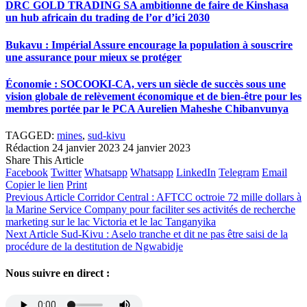
DRC GOLD TRADING SA ambitionne de faire de Kinshasa
un hub africain du trading de l’or d’ici 2030
Bukavu : Impérial Assure encourage la population à souscrire
une assurance pour mieux se protéger
Économie : SOCOOKI-CA, vers un siècle de succès sous une
vision globale de relèvement économique et de bien-être pour les
membres portée par le PCA Aurelien Maheshe Chibanvunya
TAGGED:
mines
,
sud-kivu
Rédaction
24 janvier 2023
24 janvier 2023
Share This Article
Facebook
Twitter
Whatsapp
Whatsapp
LinkedIn
Telegram
Email
Copier le lien
Print
Previous Article
Corridor Central : AFTCC octroie 72 mille dollars à
la Marine Service Company pour faciliter ses activités de recherche
marketing sur le lac Victoria et le lac Tanganyika
Next Article
Sud-Kivu : Aselo tranche et dit ne pas être saisi de la
procédure de la destitution de Ngwabidje
Nous suivre en direct :