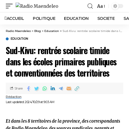
Aa
ACCUEIL
POLITIQUE
EDUCATION
SOCIETE
SA
Radio Maendeleo
>
Blog
>
Education
>
Sud-Kivu: rentrée scolaire timide dans les écoles primaires publiques et conventionnées des territoires
EDUCATION
Sud-Kivu: rentrée scolaire timide
dans les écoles primaires publiques
et conventionnées des territoires
Share
Rédaction
Last updated: 2024/10/29 at 9:03 AM
Et dans les 8 territoires de la province, des correspondants
de Radio Maendeleo, des sources syndicales, parents et