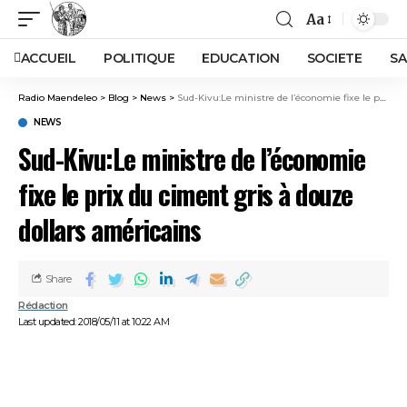
Aa
ACCUEIL
POLITIQUE
EDUCATION
SOCIETE
SA
Radio Maendeleo
>
Blog
>
News
>
Sud-Kivu:Le ministre de l’économie fixe le prix du ciment gris à douze dollars américains
NEWS
Sud-Kivu:Le ministre de l’économie
fixe le prix du ciment gris à douze
dollars américains
Share
Rédaction
Last updated: 2018/05/11 at 10:22 AM