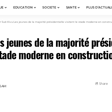
UE
EDUCATION
SOCIETE
SANTE
PLUS D’ACTUAL
>
Sud-Kivu:Les jeunes de la majorité présidentielle visitent le stade moderne en constr
s jeunes de la majorité prési
 stade moderne en constructi
Share
55 AM