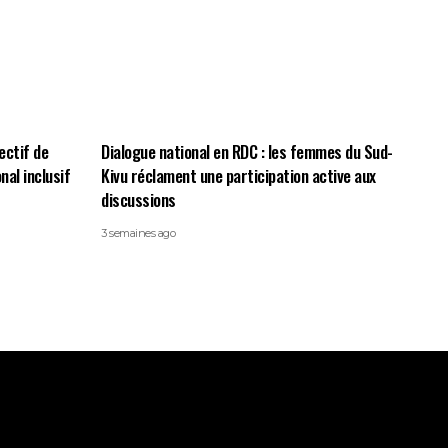
lectif de
Dialogue national en RDC : les femmes du Sud-
nal inclusif
Kivu réclament une participation active aux
discussions
3 semaines ago