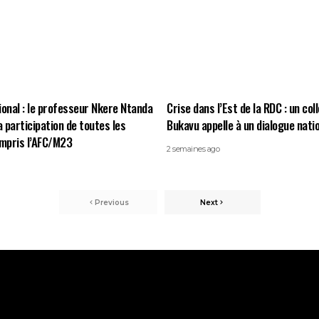
ional : le professeur Nkere Ntanda
Crise dans l’Est de la RDC : un col
a participation de toutes les
Bukavu appelle à un dialogue natio
ompris l’AFC/M23
2 semaines ago
Previous
Next