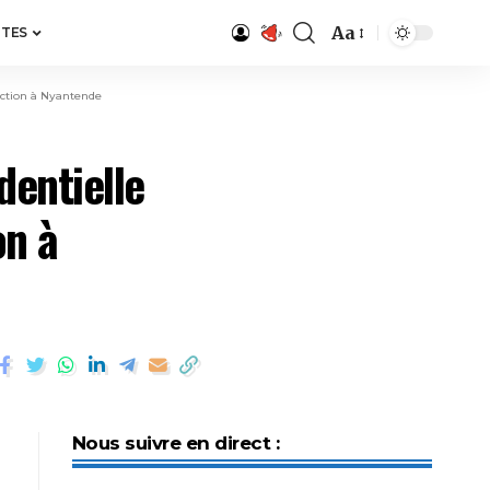
Aa
ITES
uction à Nyantende
dentielle
on à
Nous suivre en direct :