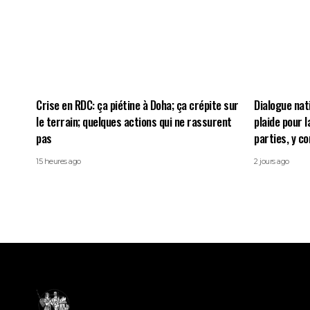
Crise en RDC: ça piétine à Doha; ça crépite sur
Dialogue nat
le terrain; quelques actions qui ne rassurent
plaide pour l
pas
parties, y c
15 heures ago
2 jours ago