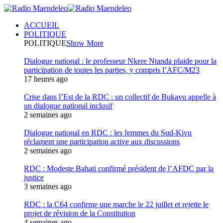
ACCUEIL
POLITIQUE
POLITIQUE
Show More
Dialogue national : le professeur Nkere Ntanda plaide pour la
participation de toutes les parties, y compris l’AFC/M23
17 heures ago
Crise dans l’Est de la RDC : un collectif de Bukavu appelle à
un dialogue national inclusif
2 semaines ago
Dialogue national en RDC : les femmes du Sud-Kivu
réclament une participation active aux discussions
2 semaines ago
RDC : Modeste Bahati confirmé président de l’AFDC par la
justice
3 semaines ago
RDC : la C64 confirme une marche le 22 juillet et rejette le
projet de révision de la Constitution
4 semaines ago