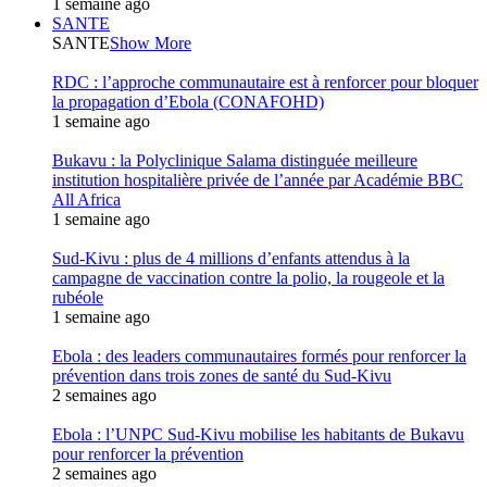
1 semaine ago
SANTE
SANTE
Show More
RDC : l’approche communautaire est à renforcer pour bloquer
la propagation d’Ebola (CONAFOHD)
1 semaine ago
Bukavu : la Polyclinique Salama distinguée meilleure
institution hospitalière privée de l’année par Académie BBC
All Africa
1 semaine ago
Sud-Kivu : plus de 4 millions d’enfants attendus à la
campagne de vaccination contre la polio, la rougeole et la
rubéole
1 semaine ago
Ebola : des leaders communautaires formés pour renforcer la
prévention dans trois zones de santé du Sud-Kivu
2 semaines ago
Ebola : l’UNPC Sud-Kivu mobilise les habitants de Bukavu
pour renforcer la prévention
2 semaines ago