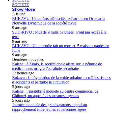
SOCIETE
SOCIETE
Show More
A la une
BUKAVU: 16 lauréats plébiscités » Patriote en Or »par la
Nouvelle Dynamique de la société civile
9 ans ago
SUD-KIVU : Plus de 9 mille pygmées n’ont pas accès à la
terre
9 ans ago
BUKAVU : Un incendie fait un mort et 5 maisons parties en
fumé
9 ans ago
Dernières nouvelles
Kalehe : à Ziralo, la société civile alerte sur la pénurie de
médicaments malgré l’accalmie sécuritaire
17 heures ago
Bukavu : la dégradation de la voirie urbaine accroît les risques
d’accidents et perturbe la circulation
5 jours ago
Kalehe : l’insalubrité inquiète au centre commercial de
Chifunzi, un appel à des mesures urgentes
5 jours ago
Journée mondiale des grands-parents : appel au
rapprochement entre jeunes et personnes âgées