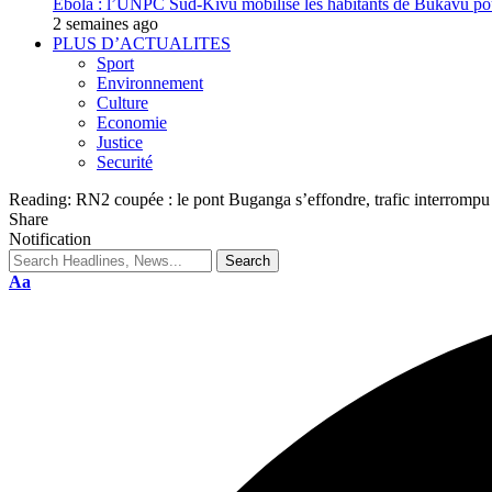
Ebola : l’UNPC Sud-Kivu mobilise les habitants de Bukavu pou
2 semaines ago
PLUS D’ACTUALITES
Sport
Environnement
Culture
Economie
Justice
Securité
Reading:
RN2 coupée : le pont Buganga s’effondre, trafic interromp
Share
Notification
Aa