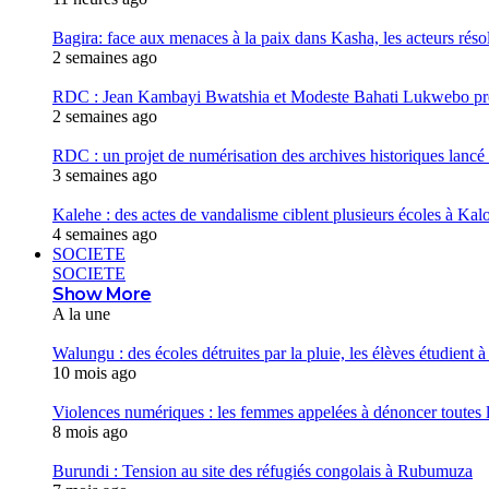
Bagira: face aux menaces à la paix dans Kasha, les acteurs réso
2 semaines ago
RDC : Jean Kambayi Bwatshia et Modeste Bahati Lukwebo prés
2 semaines ago
RDC : un projet de numérisation des archives historiques lancé
3 semaines ago
Kalehe : des actes de vandalisme ciblent plusieurs écoles à Kalo
4 semaines ago
SOCIETE
SOCIETE
Show More
A la une
Walungu : des écoles détruites par la pluie, les élèves étudient à l
10 mois ago
Violences numériques : les femmes appelées à dénoncer toutes
8 mois ago
Burundi : Tension au site des réfugiés congolais à Rubumuza