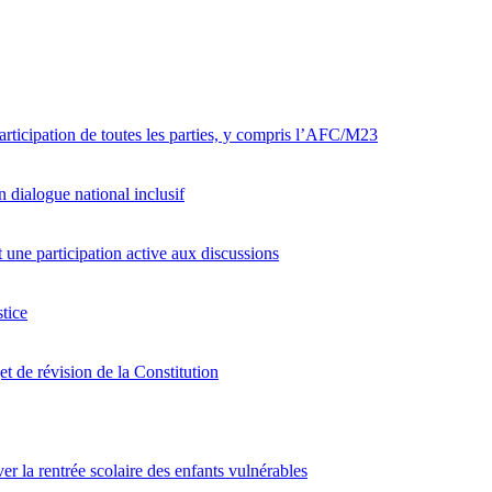
articipation de toutes les parties, y compris l’AFC/M23
 dialogue national inclusif
ne participation active aux discussions
tice
et de révision de la Constitution
er la rentrée scolaire des enfants vulnérables