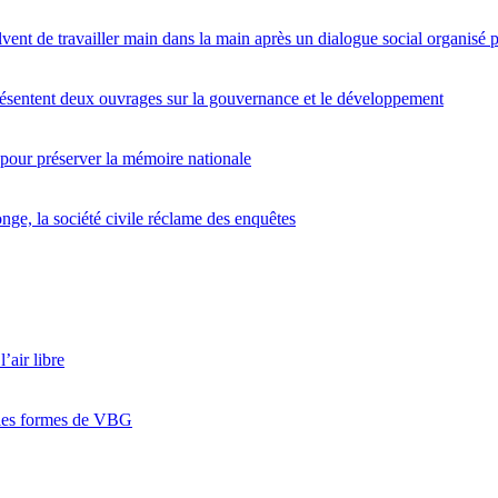
lvent de travailler main dans la main après un dialogue social organis
entent deux ouvrages sur la gouvernance et le développement
 pour préserver la mémoire nationale
nge, la société civile réclame des enquêtes
’air libre
 les formes de VBG