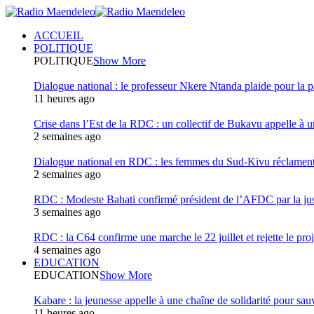
ACCUEIL
POLITIQUE
POLITIQUE
Show More
Dialogue national : le professeur Nkere Ntanda plaide pour la p
11 heures ago
Crise dans l’Est de la RDC : un collectif de Bukavu appelle à un
2 semaines ago
Dialogue national en RDC : les femmes du Sud-Kivu réclament u
2 semaines ago
RDC : Modeste Bahati confirmé président de l’AFDC par la jus
3 semaines ago
RDC : la C64 confirme une marche le 22 juillet et rejette le proj
4 semaines ago
EDUCATION
EDUCATION
Show More
Kabare : la jeunesse appelle à une chaîne de solidarité pour sauv
11 heures ago