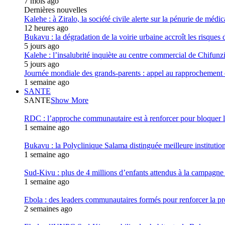
7 mois ago
Dernières nouvelles
Kalehe : à Ziralo, la société civile alerte sur la pénurie de méd
12 heures ago
Bukavu : la dégradation de la voirie urbaine accroît les risques d
5 jours ago
Kalehe : l’insalubrité inquiète au centre commercial de Chifunz
5 jours ago
Journée mondiale des grands-parents : appel au rapprochement 
1 semaine ago
SANTE
SANTE
Show More
RDC : l’approche communautaire est à renforcer pour bloqu
1 semaine ago
Bukavu : la Polyclinique Salama distinguée meilleure instituti
1 semaine ago
Sud-Kivu : plus de 4 millions d’enfants attendus à la campagne d
1 semaine ago
Ebola : des leaders communautaires formés pour renforcer la p
2 semaines ago