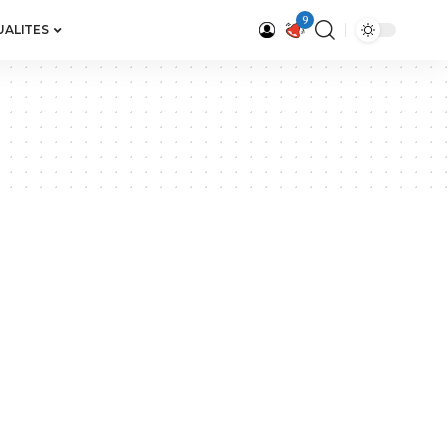
9
UALITES