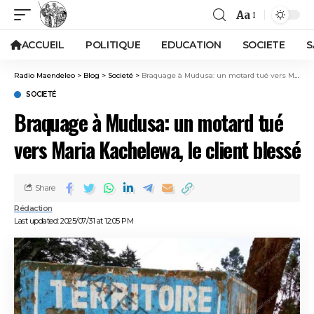
Aa
ACCUEIL
POLITIQUE
EDUCATION
SOCIETE
S
Radio Maendeleo
>
Blog
>
Societé
>
Braquage à Mudusa: un motard tué vers Maria Kachelewa, le client blessé
SOCIETÉ
Braquage à Mudusa: un motard tué
vers Maria Kachelewa, le client blessé
Share
Rédaction
Last updated: 2025/07/31 at 12:05 PM